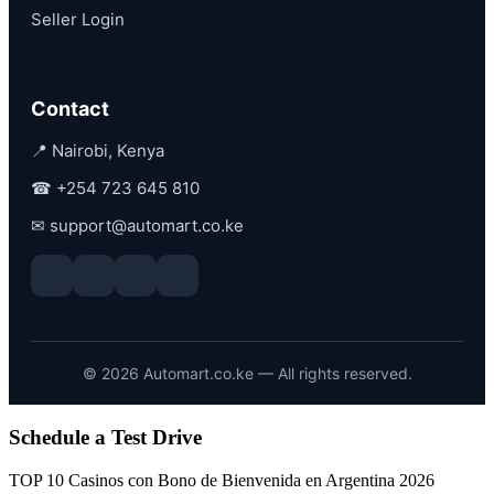
Seller Login
Contact
📍 Nairobi, Kenya
☎
+254 723 645 810
✉
support@automart.co.ke
©
2026
Automart.co.ke — All rights reserved.
Schedule a Test Drive
TOP 10 Casinos con Bono de Bienvenida en Argentina 2026