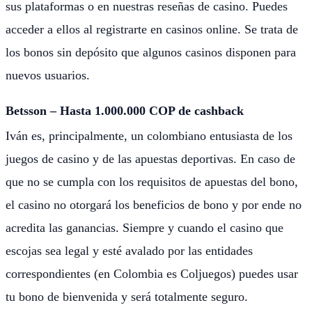
sus plataformas o en nuestras reseñas de casino. Puedes
acceder a ellos al registrarte en casinos online. Se trata de
los bonos sin depósito que algunos casinos disponen para
nuevos usuarios.
Betsson – Hasta 1.000.000 COP de cashback
Iván es, principalmente, un colombiano entusiasta de los
juegos de casino y de las apuestas deportivas. En caso de
que no se cumpla con los requisitos de apuestas del bono,
el casino no otorgará los beneficios de bono y por ende no
acredita las ganancias. Siempre y cuando el casino que
escojas sea legal y esté avalado por las entidades
correspondientes (en Colombia es Coljuegos) puedes usar
tu bono de bienvenida y será totalmente seguro.