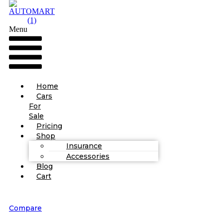
Menu
Home
Cars
For
Sale
Pricing
Shop
Insurance
Accessories
Blog
Cart
Compare