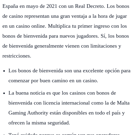
España en mayo de 2021 con un Real Decreto. Los bonos
de casino representan una gran ventaja a la hora de jugar
en un casino online. Multiplica tu primer ingreso con los
bonos de bienvenida para nuevos jugadores. Sí, los bonos
de bienvenida generalmente vienen con limitaciones y
restricciones.
Los bonos de bienvenida son una excelente opción para
comenzar por buen camino en un casino.
La buena noticia es que los casinos con bonos de
bienvenida con licencia internacional como la de Malta
Gaming Authority están disponibles en todo el país y
ofrecen la misma seguridad.