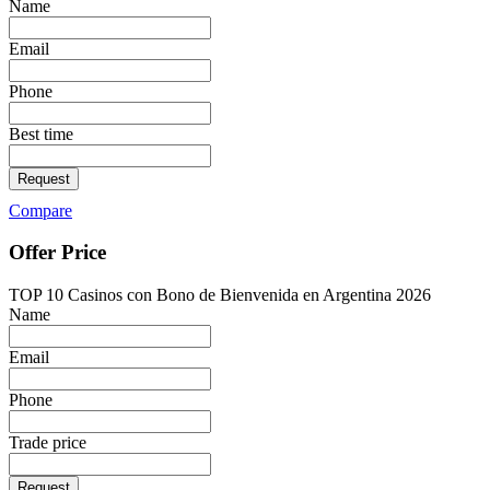
Name
Email
Phone
Best time
Request
Compare
Offer Price
TOP 10 Casinos con Bono de Bienvenida en Argentina 2026
Name
Email
Phone
Trade price
Request