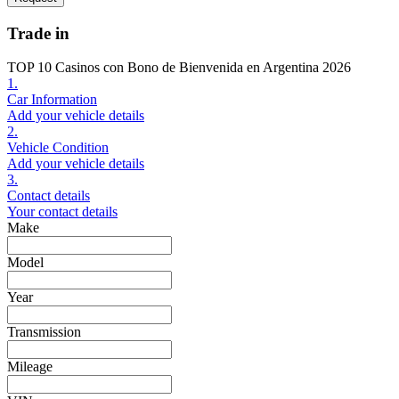
Trade in
TOP 10 Casinos con Bono de Bienvenida en Argentina 2026
1.
Car Information
Add your vehicle details
2.
Vehicle Condition
Add your vehicle details
3.
Contact details
Your contact details
Make
Model
Year
Transmission
Mileage