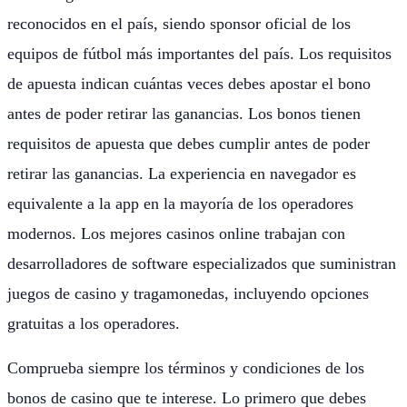
reconocidos en el país, siendo sponsor oficial de los
equipos de fútbol más importantes del país. Los requisitos
de apuesta indican cuántas veces debes apostar el bono
antes de poder retirar las ganancias. Los bonos tienen
requisitos de apuesta que debes cumplir antes de poder
retirar las ganancias. La experiencia en navegador es
equivalente a la app en la mayoría de los operadores
modernos. Los mejores casinos online trabajan con
desarrolladores de software especializados que suministran
juegos de casino y tragamonedas, incluyendo opciones
gratuitas a los operadores.
Comprueba siempre los términos y condiciones de los
bonos de casino que te interese. Lo primero que debes