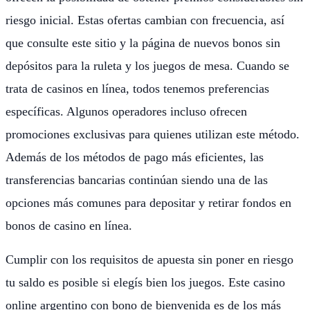
riesgo inicial. Estas ofertas cambian con frecuencia, así
que consulte este sitio y la página de nuevos bonos sin
depósitos para la ruleta y los juegos de mesa. Cuando se
trata de casinos en línea, todos tenemos preferencias
específicas. Algunos operadores incluso ofrecen
promociones exclusivas para quienes utilizan este método.
Además de los métodos de pago más eficientes, las
transferencias bancarias continúan siendo una de las
opciones más comunes para depositar y retirar fondos en
bonos de casino en línea.
Cumplir con los requisitos de apuesta sin poner en riesgo
tu saldo es posible si elegís bien los juegos. Este casino
online argentino con bono de bienvenida es de los más