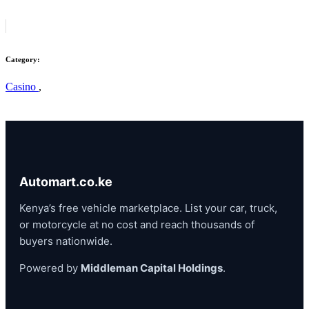
Category:
Casino
,
Automart.co.ke
Kenya’s free vehicle marketplace. List your car, truck,
or motorcycle at no cost and reach thousands of
buyers nationwide.
Powered by
Middleman Capital Holdings
.