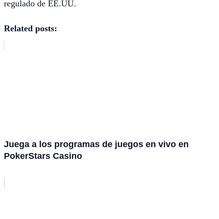
regulado de EE.UU.
Related posts:
Juega a los programas de juegos en vivo en
PokerStars Casino