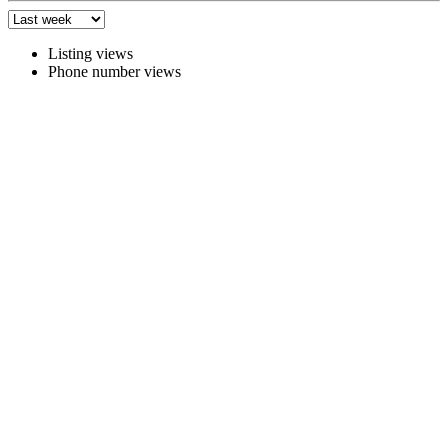
Listing views
Phone number views