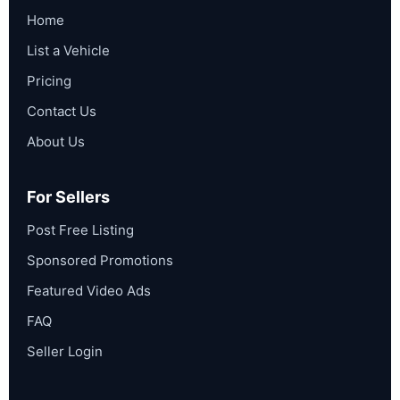
Home
List a Vehicle
Pricing
Contact Us
About Us
For Sellers
Post Free Listing
Sponsored Promotions
Featured Video Ads
FAQ
Seller Login