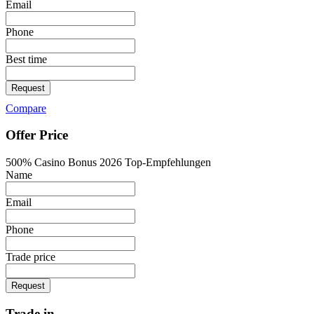
Email
Phone
Best time
Request
Compare
Offer Price
500% Casino Bonus 2026 Top-Empfehlungen
Name
Email
Phone
Trade price
Request
Trade in