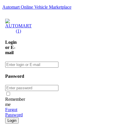
Automart Online Vehicle Marketplace
Login
or E-
mail
Password
Remember
me
Forgot
Password