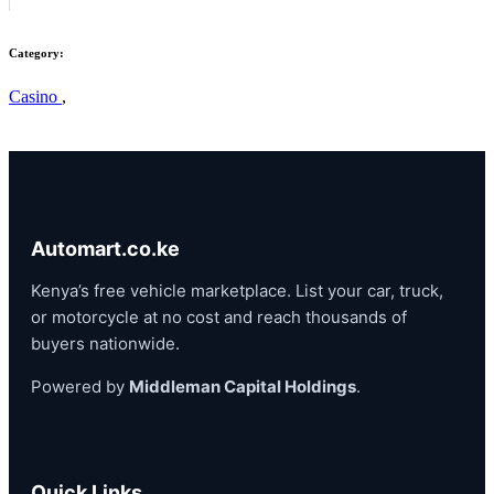
Category:
Casino
,
Automart.co.ke
Kenya’s free vehicle marketplace. List your car, truck,
or motorcycle at no cost and reach thousands of
buyers nationwide.
Powered by
Middleman Capital Holdings
.
Quick Links