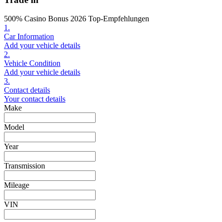
500% Casino Bonus 2026 Top-Empfehlungen
1.
Car Information
Add your vehicle details
2.
Vehicle Condition
Add your vehicle details
3.
Contact details
Your contact details
Make
Model
Year
Transmission
Mileage
VIN