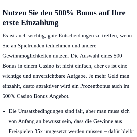
Nutzen Sie den 500% Bonus auf Ihre
erste Einzahlung
Es ist auch wichtig, gute Entscheidungen zu treffen, wenn
Sie an Spielrunden teilnehmen und andere
Gewinnmöglichkeiten nutzen. Die Auswahl eines 500
Bonus in einem Casino ist nicht einfach, aber es ist eine
wichtige und unverzichtbare Aufgabe. Je mehr Geld man
einzahlt, desto attraktiver wird ein Prozentbonus auch im
500% Casino Bonus Angebot.
Die Umsatzbedingungen sind fair, aber man muss sich
von Anfang an bewusst sein, dass die Gewinne aus
Freispielen 35x umgesetzt werden müssen – dafür bleibt