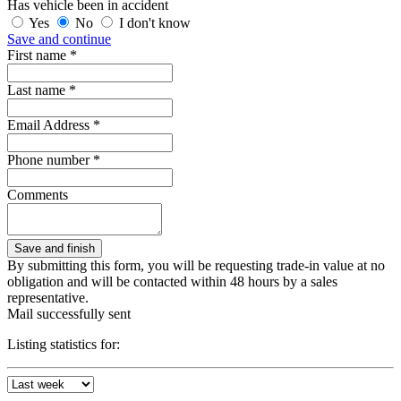
Has vehicle been in accident
Yes
No
I don't know
Save and continue
First name *
Last name *
Email Address *
Phone number *
Comments
By submitting this form, you will be requesting trade-in value at no
obligation and will be contacted within 48 hours by a sales
representative.
Mail successfully sent
Listing statistics for: