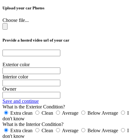
Upload your car Photos
Choose file...
Provide a hosted video url of your car
Exterior color
Interior color
Owner
Save and continue
What is the Exterior Condition?
Extra clean
Clean
Average
Below Average
I
don't know
What is the Interior Condition?
Extra clean
Clean
Average
Below Average
I
don't know