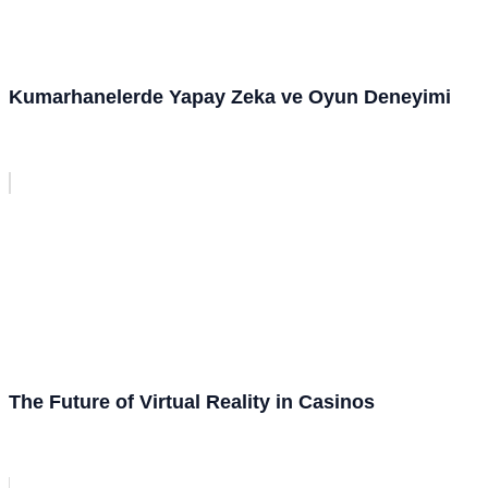
Kumarhanelerde Yapay Zeka ve Oyun Deneyimi
The Future of Virtual Reality in Casinos