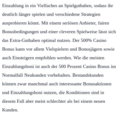
Einzahlung in ein Vielfaches an Spielguthaben, sodass ihr
deutlich länger spielen und verschiedene Strategien
ausprobieren könnt. Mit einem seriösen Anbieter, fairen
Bonusbedingungen und einer cleveren Spielweise lässt sich
das Extra-Guthaben optimal nutzen. Der 500% Casino
Bonus kann vor allem Vielspielern und Bonusjägern sowie
auch Einsteigern empfohlen werden. Wie die meisten
Einzahlungsboni ist auch der 500 Prozent Casino Bonus im
Normalfall Neukunden vorbehalten. Bestandskunden
können zwar manchmal auch interessante Bonusaktionen
und Einzahlungsboni nutzen, die Konditionen sind in
diesem Fall aber meist schlechter als bei einem neuen
Kunden.