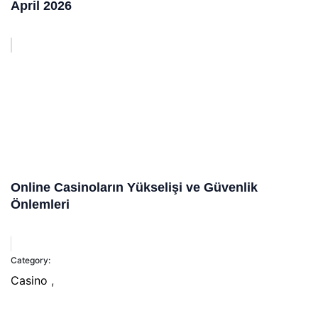
April 2026
Online Casinoların Yükselişi ve Güvenlik
Önlemleri
Category:
Casino
,