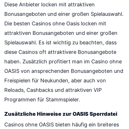
Diese Anbieter locken mit attraktiven
Bonusangeboten und einer großen Spielauswahl.
Die besten Casinos ohne Oasis locken mit
attraktiven Bonusangeboten und einer großen
Spielauswahl. Es ist wichtig zu beachten, dass
diese Casinos oft attraktivere Bonusangebote
haben. Zusätzlich profitiert man im Casino ohne
OASIS von ansprechenden Bonusangeboten und
Freispielen für Neukunden, aber auch von
Reloads, Cashbacks und attraktiven VIP
Programmen für Stammspieler.
Zusätzliche Hinweise zur OASIS Sperrdatei
Casinos ohne OASIS bieten häufig ein breiteres