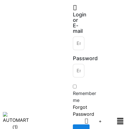
Login
or
E-
mail
Password
Remember
me
Forgot
Password