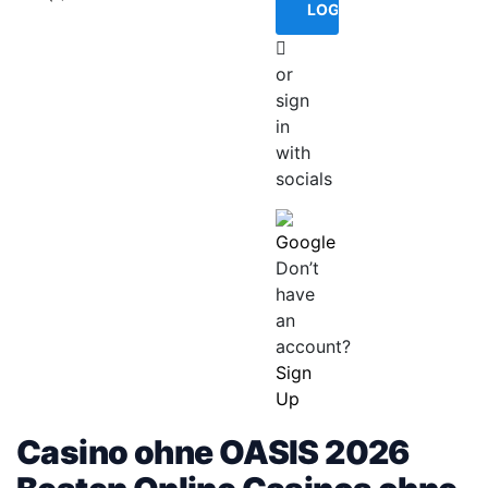
or
sign
in
with
socials
Google
Don’t
have
an
account?
Sign
Up
Casino ohne OASIS 2026