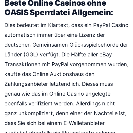
Beste Online Casinos ohne
OASIS Sperrdatei Allgemein:
Dies bedeutet im Klartext, dass ein PayPal Casino
automatisch immer über eine Lizenz der
deutschen Gemeinsamen Glücksspielbehörde der
Länder (GGL) verfügt. Die Hälfte aller eBay
Transaktionen mit PayPal vorgenommen wurden,
kaufte das Online Auktionshaus den
Zahlungsanbieter letztendlich. Dieses muss
genau wie das im Online Casino angelegte
ebenfalls verifiziert werden. Allerdings nicht
ganz unkompliziert, denn einer der Nachteile ist,
dass Sie sich bei einem E-Walletanbieter
zunächst ebenfalls ein Nutzerkonto anlegen