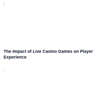
The Impact of Live Casino Games on Player
Experience