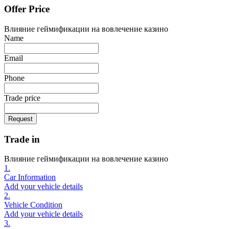
Offer Price
Влияние геймификации на вовлечение казино
Name
Email
Phone
Trade price
Request
Trade in
Влияние геймификации на вовлечение казино
1.
Car Information
Add your vehicle details
2.
Vehicle Condition
Add your vehicle details
3.