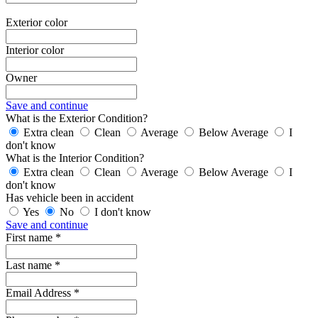
Exterior color
Interior color
Owner
Save and continue
What is the Exterior Condition?
Extra clean
Clean
Average
Below Average
I
don't know
What is the Interior Condition?
Extra clean
Clean
Average
Below Average
I
don't know
Has vehicle been in accident
Yes
No
I don't know
Save and continue
First name *
Last name *
Email Address *