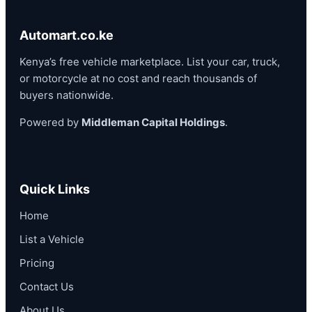
Automart.co.ke
Kenya’s free vehicle marketplace. List your car, truck,
or motorcycle at no cost and reach thousands of
buyers nationwide.
Powered by
Middleman Capital Holdings
.
Quick Links
Home
List a Vehicle
Pricing
Contact Us
About Us