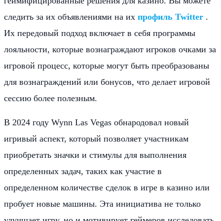
геймифицированные решения для казино. Вы можете
следить за их объявлениями на их
профиль Twitter
.
Их передовый подход включает в себя программы
лояльности, которые вознаграждают игроков очками за
игровой процесс, которые могут быть преобразованы
для вознаграждений или бонусов, что делает игровой
сессию более полезным.
В 2024 году Wynn Las Vegas обнародовал новый
игривый аспект, который позволяет участникам
приобретать значки и стимулы для выполнения
определенных задач, таких как участие в
определенном количестве сделок в игре в казино или
пробует новые машины. Эта инициатива не только
улучшает игру, но и мотивирует геймеров исследовать