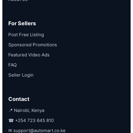
For Sellers
Post Free Listing
Sponsored Promotions
Featured Video Ads
FAQ
Seller Login
Contact
📍 Nairobi, Kenya
☎
+254 723 645 810
✉
support@automart.co.ke