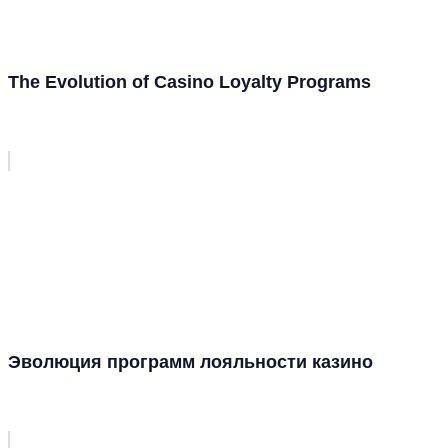
The Evolution of Casino Loyalty Programs
Эволюция программ лояльности казино