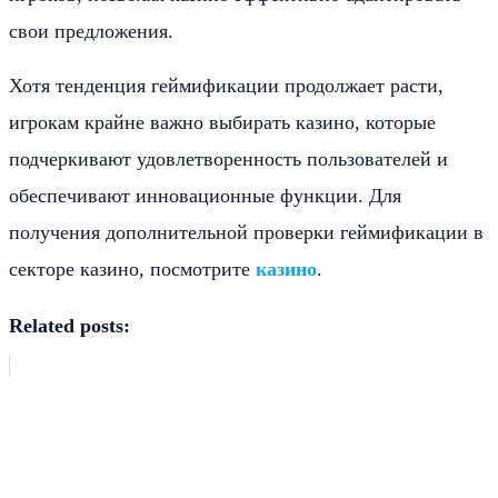
свои предложения.
Хотя тенденция геймификации продолжает расти,
игрокам крайне важно выбирать казино, которые
подчеркивают удовлетворенность пользователей и
обеспечивают инновационные функции. Для
получения дополнительной проверки геймификации в
секторе казино, посмотрите
казино
.
Related posts: