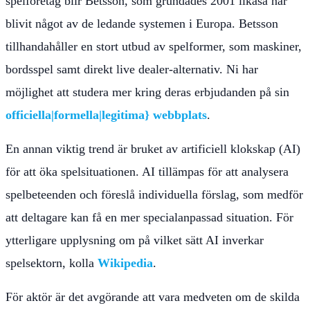
spelföretag blir Betsson, som grundades 2001 likaså har
blivit något av de ledande systemen i Europa. Betsson
tillhandahåller en stort utbud av spelformer, som maskiner,
bordsspel samt direkt live dealer-alternativ. Ni har
möjlighet att studera mer kring deras erbjudanden på sin
officiella|formella|legitima} webbplats
.
En annan viktig trend är bruket av artificiell klokskap (AI)
för att öka spelsituationen. AI tillämpas för att analysera
spelbeteenden och föreslå individuella förslag, som medför
att deltagare kan få en mer specialanpassad situation. För
ytterligare upplysning om på vilket sätt AI inverkar
spelsektorn, kolla
Wikipedia
.
För aktör är det avgörande att vara medveten om de skilda