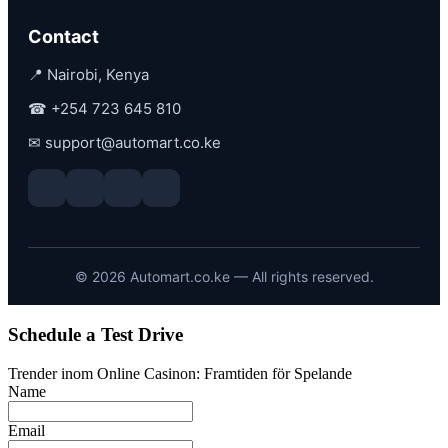
Contact
📍 Nairobi, Kenya
☎
+254 723 645 810
✉
support@automart.co.ke
©
2026
Automart.co.ke — All rights reserved.
Schedule a Test Drive
Trender inom Online Casinon: Framtiden för Spelande
Name
Email