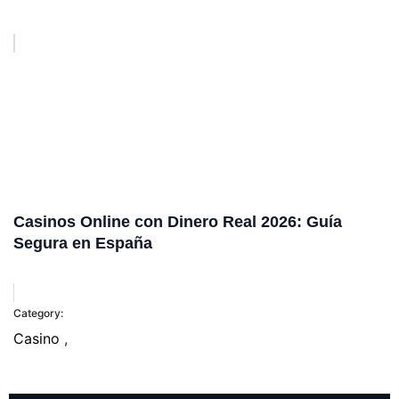
Casinos Online con Dinero Real 2026: Guía
Segura en España
Category:
Casino
,