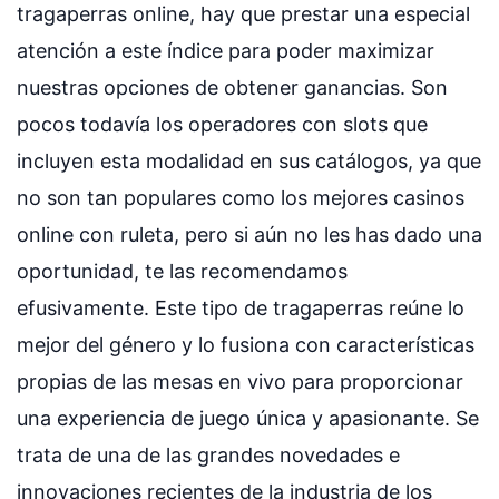
tragaperras online, hay que prestar una especial
atención a este índice para poder maximizar
nuestras opciones de obtener ganancias. Son
pocos todavía los operadores con slots que
incluyen esta modalidad en sus catálogos, ya que
no son tan populares como los mejores casinos
online con ruleta, pero si aún no les has dado una
oportunidad, te las recomendamos
efusivamente. Este tipo de tragaperras reúne lo
mejor del género y lo fusiona con características
propias de las mesas en vivo para proporcionar
una experiencia de juego única y apasionante. Se
trata de una de las grandes novedades e
innovaciones recientes de la industria de los