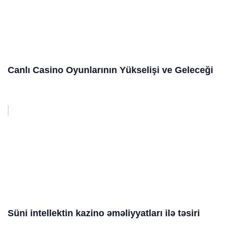
Canlı Casino Oyunlarının Yükselişi ve Geleceği
Süni intellektin kazino əməliyyatları ilə təsiri