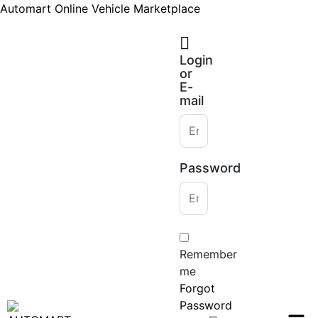
Automart Online Vehicle Marketplace
Login
or
E-
mail
Password
Remember
me
Forgot
Password