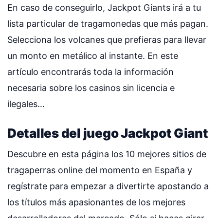
En caso de conseguirlo, Jackpot Giants irá a tu
lista particular de tragamonedas que más pagan.
Selecciona los volcanes que prefieras para llevar
un monto en metálico al instante. En este
artículo encontrarás toda la información
necesaria sobre los casinos sin licencia e
ilegales…
Detalles del juego Jackpot Giant
Descubre en esta página los 10 mejores sitios de
tragaperras online del momento en España y
regístrate para empezar a divertirte apostando a
los títulos más apasionantes de los mejores