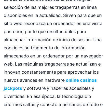
selección de las mejores tragaperras en línea
disponibles en la actualidad. Sirven para que un
sitio web reconozca un ordenador en una visita
posterior, por lo que resultan útiles para
almacenar información de inicio de sesión. Una
cookie es un fragmento de información
almacenado en un ordenador por un navegador
web. Las máquinas tragaperras se actualizan e
innovan constantemente para aprovechar los
nuevos avances en hardware
online casinos
jackpots
y software y hacerlas accesibles y
divertidas. En esa época, la tecnología dio
enormes saltos y conectó a personas de todo el