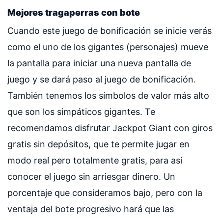
Mejores tragaperras con bote
Cuando este juego de bonificación se inicie verás
como el uno de los gigantes (personajes) mueve
la pantalla para iniciar una nueva pantalla de
juego y se dará paso al juego de bonificación.
También tenemos los símbolos de valor más alto
que son los simpáticos gigantes. Te
recomendamos disfrutar Jackpot Giant con giros
gratis sin depósitos, que te permite jugar en
modo real pero totalmente gratis, para así
conocer el juego sin arriesgar dinero. Un
porcentaje que consideramos bajo, pero con la
ventaja del bote progresivo hará que las