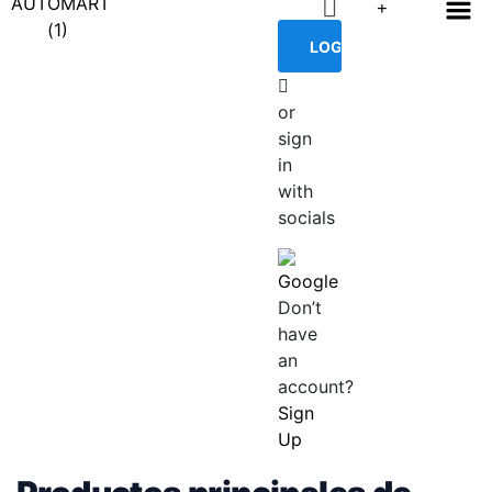
or
sign
in
with
socials
Google
Don’t
have
an
account?
Sign
Up