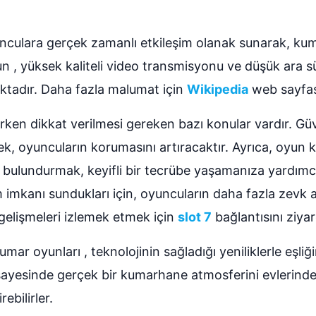
nculara gerçek zamanlı etkileşim olanak sunarak, ku
un , yüksek kaliteli video transmisyonu ve düşük ara sü
aktadır. Daha fazla malumat için
Wikipedia
web sayfası
en dikkat verilmesi gereken bazı konular vardır. Güven
k, oyuncuların korumasını artıracaktır. Ayrıca, oyun ku
a bulundurmak, keyifli bir tecrübe yaşamanıza yardımcı
im imkanı sundukları için, oyuncuların daha fazla zevk 
gelişmeleri izlemek etmek için
slot 7
bağlantısını ziyar
umar oyunları , teknolojinin sağladığı yeniliklerle eşliğ
ayesinde gerçek bir kumarhane atmosferini evlerinde
ebilirler.