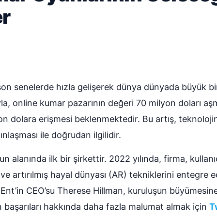
er
son senelerde hızla gelişerek dünya dünyada büyük bi
yla, online kumar pazarının değeri 70 milyon doları a
 dolara erişmesi beklenmektedir. Bu artış, teknolojini
laşması ile doğrudan ilgilidir.
 alanında ilk bir şirkettir. 2022 yılında, firma, kullan
 ve artırılmış hayal dünyası (AR) tekniklerini entegre 
etEnt’in CEO’su Therese Hillman, kuruluşun büyümesi
n başarıları hakkında daha fazla malumat almak için
Tw