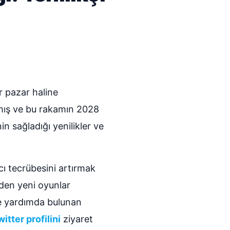
r pazar haline
şmış ve bu rakamın 2028
n sağladığı yenilikler ve
ıcı tecrübesini artırmak
eden yeni oyunlar
ne yardımda bulunan
itter profilini
ziyaret