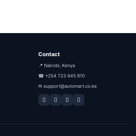
Contact
📍 Nairobi, Kenya
☎
+254 723 645 810
✉
support@automart.co.ke