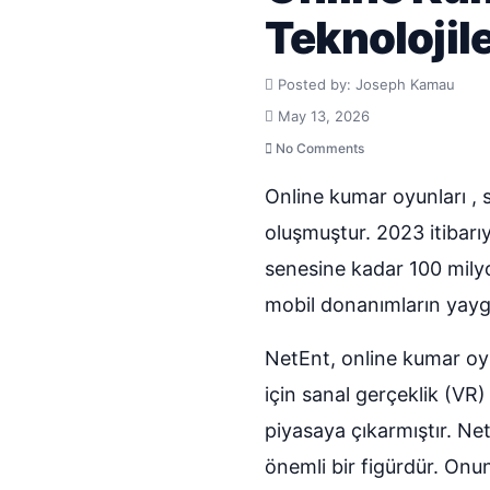
Teknolojil
Posted by: Joseph Kamau
May 13, 2026
No Comments
Online kumar oyunları , 
oluşmuştur. 2023 itibarı
senesine kadar 100 milyon
mobil donanımların yaygın
NetEnt, online kumar oyun
için sanal gerçeklik (VR)
piyasaya çıkarmıştır. N
önemli bir figürdür. Onu