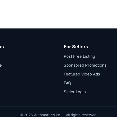
ks
For Sellers
Post Free Listing
le
Sponsored Promotions
Featured Video Ads
FAQ
Seller Login
©
2026
Automart.co.ke — All rights reserved.