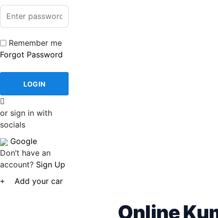
Remember me
Forgot Password
or sign in with
socials
Google
Don’t have an
account?
Sign Up
Add your car
Online Kum