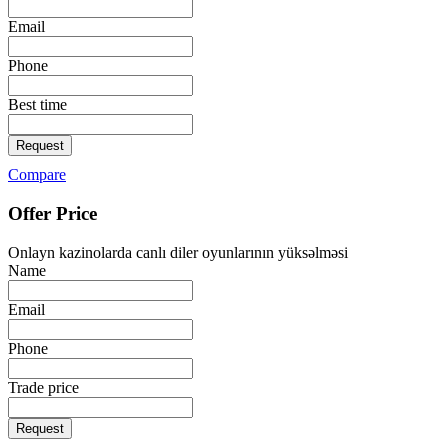
Email
Phone
Best time
Request
Compare
Offer Price
Onlayn kazinolarda canlı diler oyunlarının yüksəlməsi
Name
Email
Phone
Trade price
Request