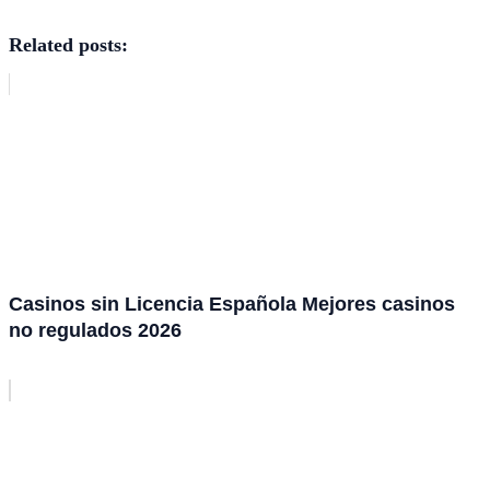
Related posts:
Casinos sin Licencia Española Mejores casinos
no regulados 2026