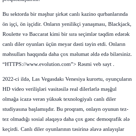
Bu sektorda bir məşhur şirkət canlı kazino qurbanlarında
ön işçi, ön işçidir. Onların yenilikçi yanaşması, Blackjack,
Roulette və Baccarat kimi bir sıra seçimlər təqdim edərək
canlı diler oyunları üçün meyar dəsti təyin etdi. Onların
məhsulları haqqında daha çox məlumat əldə edə bilərsiniz.
“HTTPS://www.evolution.com”> Rəsmi veb sayt .
2022-ci ildə, Las Vegasdakı Venesiya kurortu, oyunçuların
HD video verilişləri vasitəsilə real dilerlərlə məşğul
olmağa icazə verən yüksək texnologiyalı canlı diler
studiyasına başlamışdır. Bu proqram, onlayn oyunun tez-
tez olmadığı sosial əlaqəyə daha çox gənc demoqrafik ələ
keçirdi. Canlı diler oyunlarının təsirinə əlavə anlayışlar