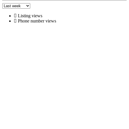
Listing views
Phone number views