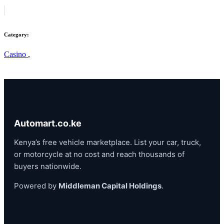
Category:
Casino
,
Automart.co.ke
Kenya’s free vehicle marketplace. List your car, truck,
or motorcycle at no cost and reach thousands of
buyers nationwide.
Powered by
Middleman Capital Holdings
.