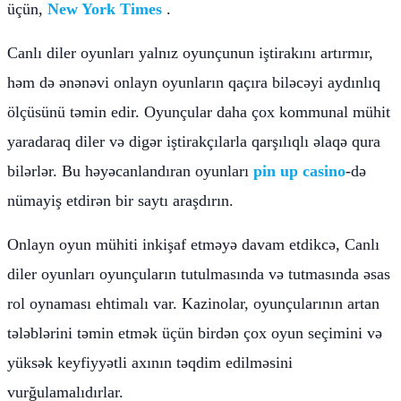
üçün,
New York Times
.
Canlı diler oyunları yalnız oyunçunun iştirakını artırmır,
həm də ənənəvi onlayn oyunların qaçıra biləcəyi aydınlıq
ölçüsünü təmin edir. Oyunçular daha çox kommunal mühit
yaradaraq diler və digər iştirakçılarla qarşılıqlı əlaqə qura
bilərlər. Bu həyəcanlandıran oyunları
pin up casino
-də
nümayiş etdirən bir saytı araşdırın.
Onlayn oyun mühiti inkişaf etməyə davam etdikcə, Canlı
diler oyunları oyunçuların tutulmasında və tutmasında əsas
rol oynaması ehtimalı var. Kazinolar, oyunçularının artan
tələblərini təmin etmək üçün birdən çox oyun seçimini və
yüksək keyfiyyətli axının təqdim edilməsini
vurğulamalıdırlar.