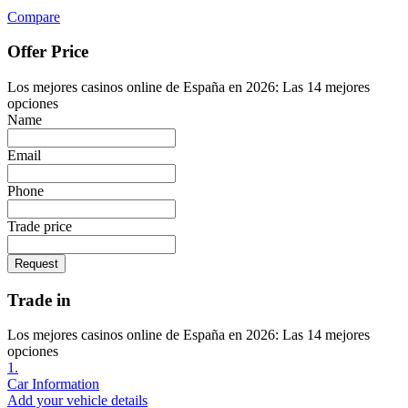
Compare
Offer Price
Los mejores casinos online de España en 2026: Las 14 mejores
opciones
Name
Email
Phone
Trade price
Request
Trade in
Los mejores casinos online de España en 2026: Las 14 mejores
opciones
1.
Car Information
Add your vehicle details