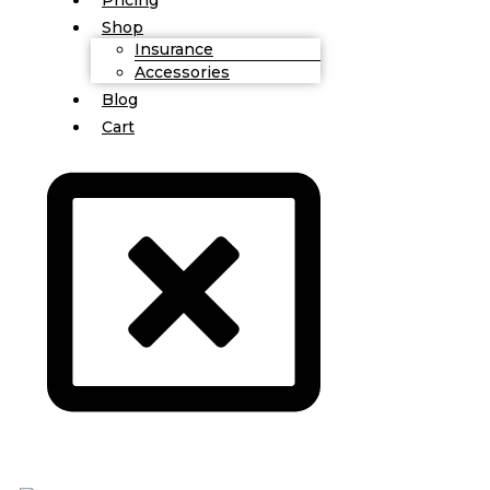
Shop
Insurance
Accessories
Blog
Cart