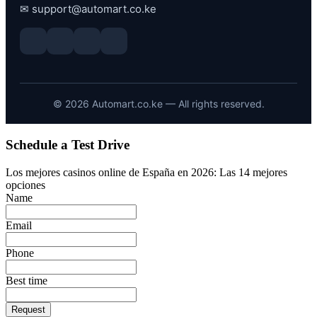
✉
support@automart.co.ke
©
2026
Automart.co.ke — All rights reserved.
Schedule a Test Drive
Los mejores casinos online de España en 2026: Las 14 mejores
opciones
Name
Email
Phone
Best time
Request