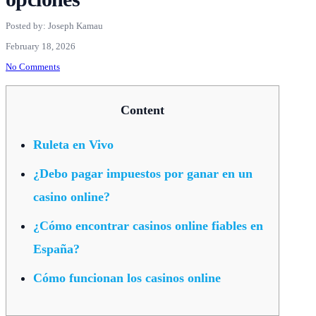
Posted by: Joseph Kamau
February 18, 2026
No Comments
Content
Ruleta en Vivo
¿Debo pagar impuestos por ganar en un
casino online?
¿Cómo encontrar casinos online fiables en
España?
Cómo funcionan los casinos online