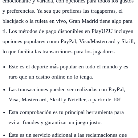
emocionante y variada, con opciones para todos los gustos
y preferencias. Ya sea que prefieras las tragaperras, el
blackjack o la ruleta en vivo, Gran Madrid tiene algo para
ti. Los métodos de pago disponibles en PlayUZU incluyen
opciones populares como PayPal, Visa/Mastercard y Skrill,
lo que facilita las transacciones para los jugadores.
Este es el deporte más popular en todo el mundo y es
raro que un casino online no lo tenga.
Las transacciones pueden ser realizadas con PayPal,
Visa, Mastercard, Skrill y Neteller, a partir de 10€.
Esta comprobación es tu principal herramienta para
evitar fraudes y garantizar un juego justo.
Éste es un servicio adicional a las reclamaciones que