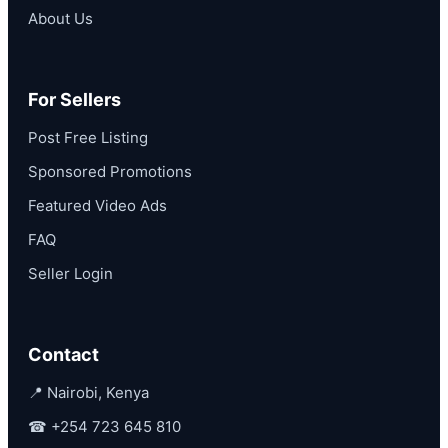
About Us
For Sellers
Post Free Listing
Sponsored Promotions
Featured Video Ads
FAQ
Seller Login
Contact
📍 Nairobi, Kenya
☎
+254 723 645 810