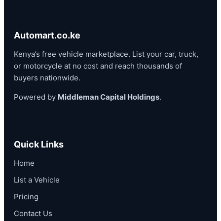
Automart.co.ke
Kenya’s free vehicle marketplace. List your car, truck,
or motorcycle at no cost and reach thousands of
buyers nationwide.
Powered by
Middleman Capital Holdings
.
Quick Links
Home
List a Vehicle
Pricing
Contact Us