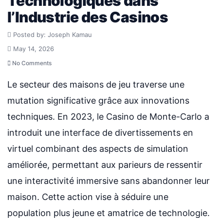
Technologiques dans
l’Industrie des Casinos
Posted by: Joseph Kamau
May 14, 2026
No Comments
Le secteur des maisons de jeu traverse une
mutation significative grâce aux innovations
techniques. En 2023, le Casino de Monte-Carlo a
introduit une interface de divertissements en
virtuel combinant des aspects de simulation
améliorée, permettant aux parieurs de ressentir
une interactivité immersive sans abandonner leur
maison. Cette action vise à séduire une
population plus jeune et amatrice de technologie.