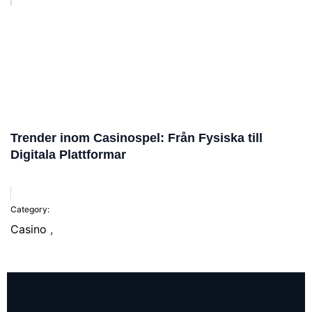
Trender inom Casinospel: Från Fysiska till
Digitala Plattformar
Category:
Casino
,