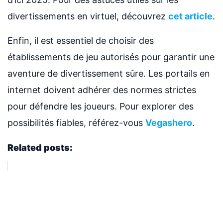
divertissements en virtuel, découvrez
cet article
.
Enfin, il est essentiel de choisir des
établissements de jeu autorisés pour garantir une
aventure de divertissement sûre. Les portails en
internet doivent adhérer des normes strictes
pour défendre les joueurs. Pour explorer des
possibilités fiables, référez-vous
Vegashero
.
Related posts: