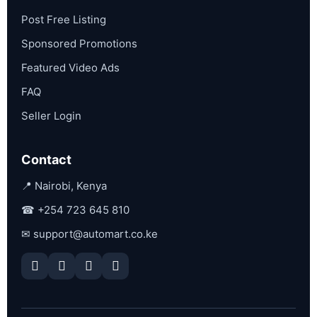
Post Free Listing
Sponsored Promotions
Featured Video Ads
FAQ
Seller Login
Contact
📍 Nairobi, Kenya
☎
+254 723 645 810
✉
support@automart.co.ke