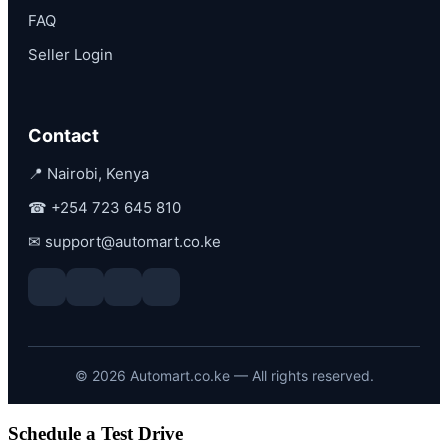
FAQ
Seller Login
Contact
📍 Nairobi, Kenya
☎
+254 723 645 810
✉
support@automart.co.ke
©
2026
Automart.co.ke — All rights reserved.
Schedule a Test Drive