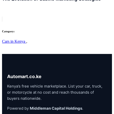
Category:
Cars in Kenya
,
Automart.co.ke
Kenya’s free vehicle marketplace. List your car, truck,
or motorcycle at no cost and reach thousands of
buyers nationwide.
Powered by
Middleman Capital Holdings
.