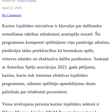
Posted by: Joseph Kamau
April 22, 2026
No Comments
Kazino lojalitātes iniciatīvas ir kļuvušas par dalībnieku
noturēšanas taktikas stūrakmeni azartspēļu nozarē. Šīs
programmas kompensē spēlētājiem viņu pastāvīgo atbalstu,
piedāvājot tādas priekšrocības kā bezmaksas spēle,
virtuves atlaides un ekskluzīva dalība pasākumos. Saskaņā
ar Amerikas Spēļu asociācijas 2023. gada pētījumu,
kazino, kuros tiek īstenotas efektīvas lojalitātes
programmas, nākamo spēlētāju apmeklējumu skaits
palielinās par trīsdesmit procentiem.
Viena ievērojama persona kazino lojalitātes sektorā ir