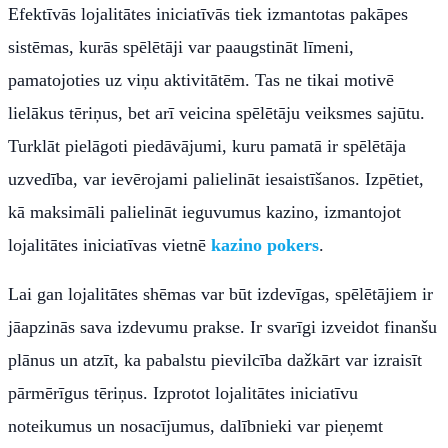
Efektīvās lojalitātes iniciatīvās tiek izmantotas pakāpes
sistēmas, kurās spēlētāji var paaugstināt līmeni,
pamatojoties uz viņu aktivitātēm. Tas ne tikai motivē
lielākus tēriņus, bet arī veicina spēlētāju veiksmes sajūtu.
Turklāt pielāgoti piedāvājumi, kuru pamatā ir spēlētāja
uzvedība, var ievērojami palielināt iesaistīšanos. Izpētiet,
kā maksimāli palielināt ieguvumus kazino, izmantojot
lojalitātes iniciatīvas vietnē
kazino pokers
.
Lai gan lojalitātes shēmas var būt izdevīgas, spēlētājiem ir
jāapzinās sava izdevumu prakse. Ir svarīgi izveidot finanšu
plānus un atzīt, ka pabalstu pievilcība dažkārt var izraisīt
pārmērīgus tēriņus. Izprotot lojalitātes iniciatīvu
noteikumus un nosacījumus, dalībnieki var pieņemt