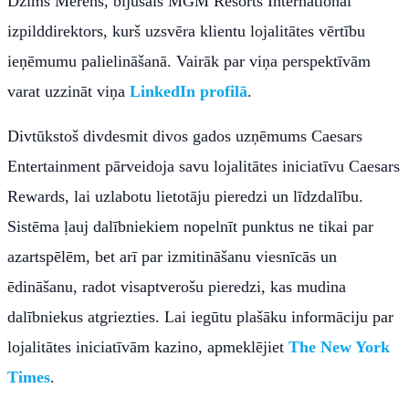
Džims Merens, bijušais MGM Resorts International
izpilddirektors, kurš uzsvēra klientu lojalitātes vērtību
ieņēmumu palielināšanā. Vairāk par viņa perspektīvām
varat uzzināt viņa
LinkedIn profilā
.
Divtūkstoš divdesmit divos gados uzņēmums Caesars
Entertainment pārveidoja savu lojalitātes iniciatīvu Caesars
Rewards, lai uzlabotu lietotāju pieredzi un līdzdalību.
Sistēma ļauj dalībniekiem nopelnīt punktus ne tikai par
azartspēlēm, bet arī par izmitināšanu viesnīcās un
ēdināšanu, radot visaptverošu pieredzi, kas mudina
dalībniekus atgriezties. Lai iegūtu plašāku informāciju par
lojalitātes iniciatīvām kazino, apmeklējiet
The New York
Times
.