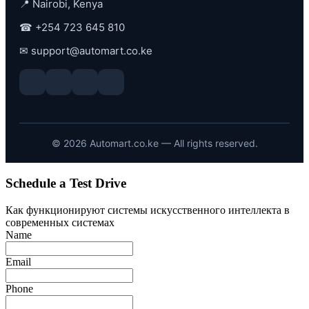
📍 Nairobi, Kenya
☎
+254 723 645 810
✉
support@automart.co.ke
©
2026
Automart.co.ke — All rights reserved.
Schedule a Test Drive
Как функционируют системы искусственного интеллекта в
современных системах
Name
Email
Phone