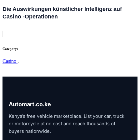
Die Auswirkungen künstlicher Intelligenz auf
Casino -Operationen
Category:
Casino
,
Automart.co.ke
Kenya’s free vehicle marketplace. List your car, truck,
or motorcycle at no cost and reach thousands of
buyers nationwide.