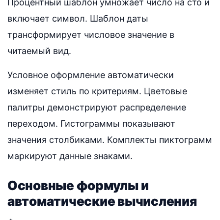
Процентный шаблон умножает число на сто и
включает символ. Шаблон даты
трансформирует числовое значение в
читаемый вид.
Условное оформление автоматически
изменяет стиль по критериям. Цветовые
палитры демонстрируют распределение
переходом. Гистограммы показывают
значения столбиками. Комплекты пиктограмм
маркируют данные знаками.
Основные формулы и
автоматические вычисления