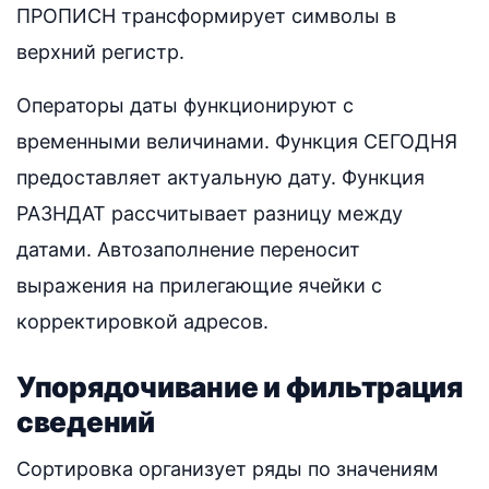
ПРОПИСН трансформирует символы в
верхний регистр.
Операторы даты функционируют с
временными величинами. Функция СЕГОДНЯ
предоставляет актуальную дату. Функция
РАЗНДАТ рассчитывает разницу между
датами. Автозаполнение переносит
выражения на прилегающие ячейки с
корректировкой адресов.
Упорядочивание и фильтрация
сведений
Сортировка организует ряды по значениям