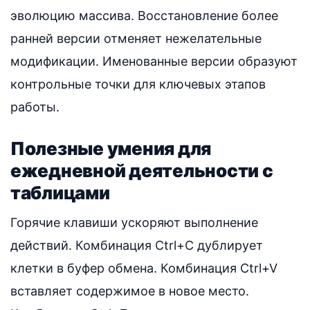
эволюцию массива. Восстановление более
ранней версии отменяет нежелательные
модификации. Именованные версии образуют
контрольные точки для ключевых этапов
работы.
Полезные умения для
ежедневной деятельности с
таблицами
Горячие клавиши ускоряют выполнение
действий. Комбинация Ctrl+C дублирует
клетки в буфер обмена. Комбинация Ctrl+V
вставляет содержимое в новое место.