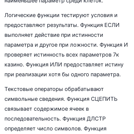
наименьшее параметр среди клеток.
Логические функции тестируют условия и
предоставляют результаты. Функция ЕСЛИ
выполняет действие при истинности
параметра и другое при ложности. Функция И
проверяет истинность всех параметров 7к
казино. Функция ИЛИ предоставляет истину
при реализации хотя бы одного параметра.
Текстовые операторы обрабатывают
символьные сведения. Функция СЦЕПИТЬ
связывает содержимое ячеек в
последовательность. Функция ДЛСТР
определяет число символов. Функция