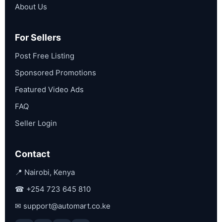
About Us
For Sellers
Post Free Listing
Sponsored Promotions
Featured Video Ads
FAQ
Seller Login
Contact
📍 Nairobi, Kenya
☎
+254 723 645 810
✉
support@automart.co.ke