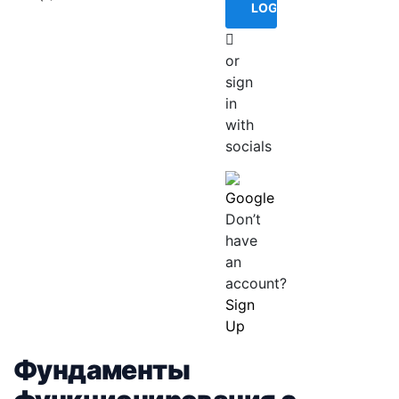
or
sign
in
with
socials
Google
Don’t
have
an
account?
Sign
Up
Фундаменты