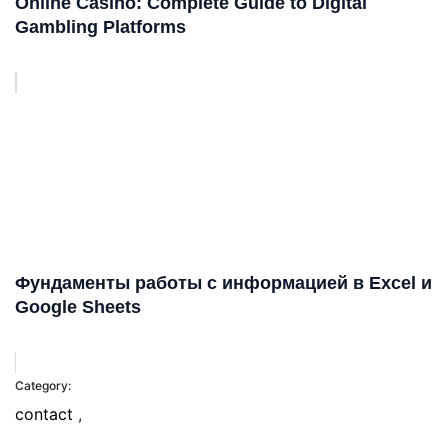
Online Casino: Complete Guide to Digital
Gambling Platforms
Фундаменты работы с информацией в Excel и
Google Sheets
Category:
contact
,