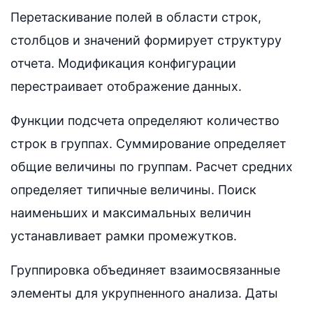
Перетаскивание полей в области строк,
столбцов и значений формирует структуру
отчета. Модификация конфигурации
перестраивает отображение данных.
Функции подсчета определяют количество
строк в группах. Суммирование определяет
общие величины по группам. Расчет средних
определяет типичные величины. Поиск
наименьших и максимальных величин
устанавливает рамки промежутков.
Группировка объединяет взаимосвязанные
элементы для укрупненного анализа. Даты