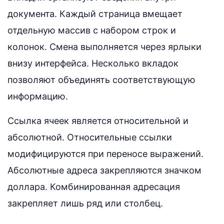
документа. Каждый страница вмещает
отдельную массив с набором строк и
колонок. Смена выполняется через ярлыки
внизу интерфейса. Несколько вкладок
позволяют объединять соответствующую
информацию.
Ссылка ячеек является относительной и
абсолютной. Относительные ссылки
модифицируются при переносе выражений.
Абсолютные адреса закрепляются значком
доллара. Комбинированная адресация
закрепляет лишь ряд или столбец.