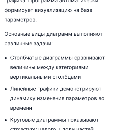
графика. Программа автоматически
формирует визуализацию на базе
параметров.
Основные виды диаграмм выполняют
различные задачи:
Столбчатые диаграммы сравнивают
величины между категориями
вертикальными столбцами
Линейные графики демонстрируют
динамику изменения параметров во
времени
Круговые диаграммы показывают
структуру целого и доли частей