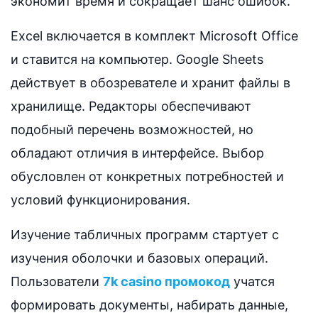
экономит время и сокращает шанс ошибок.
Excel включается в комплект Microsoft Office
и ставится на компьютер. Google Sheets
действует в обозревателе и хранит файлы в
хранилище. Редакторы обеспечивают
подобный перечень возможностей, но
обладают отличия в интерфейсе. Выбор
обусловлен от конкретных потребностей и
условий функционирования.
Изучение табличных программ стартует с
изучения оболочки и базовых операций.
Пользователи
7k casino промокод
учатся
формировать документы, набирать данные,