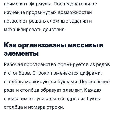
применять формулы. Последовательное
изучение продвинутых возможностей
позволяет решать сложные задания и
механизировать действия.
Как организованы массивы и
элементы
Рабочая пространство формируется из рядов
и столбцов. Строки помечаются цифрами,
столбцы маркируются буквами. Пересечение
ряда и столбца образует элемент. Каждая
ячейка имеет уникальный адрес из буквы
столбца и номера строки.