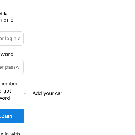
file
n or E-
sword
member
orgot
Add your car
word
gn in with