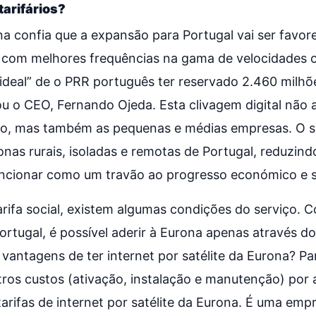
tarifários?
 confia que a expansão para Portugal vai ser favore
 com melhores frequências na gama de velocidades 
deal” de o PRR português ter reservado 2.460 milhõe
isou o CEO, Fernando Ojeda. Esta clivagem digital não
nho, mas também as pequenas e médias empresas. O se
onas rurais, isoladas e remotas de Portugal, reduzind
funcionar como um travão ao progresso económico e s
rifa social, existem algumas condições do serviço. 
tugal, é possível aderir à Eurona apenas através do s
 vantagens de ter internet por satélite da Eurona? P
tros custos (ativação, instalação e manutenção) por 
arifas de internet por satélite da Eurona. É uma emp