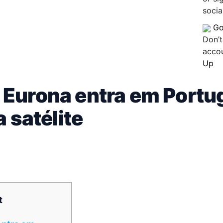
socia
Go
Don’t
acco
Up
 Eurona entra em Portu
a satélite
t