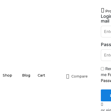
Pro
Logi
mail
Pas
Re
me
F
Shop
Blog
Cart
Compare
Pass
or si