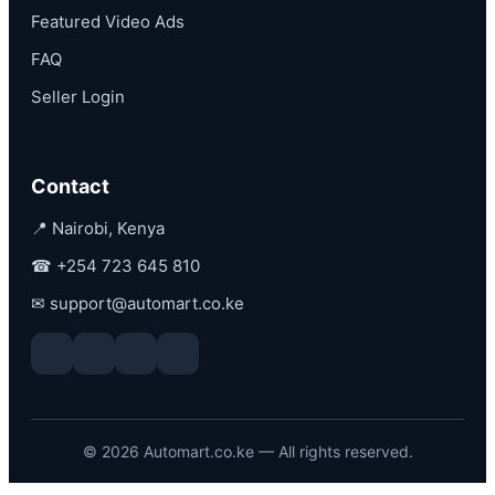
Featured Video Ads
FAQ
Seller Login
Contact
📍 Nairobi, Kenya
☎
+254 723 645 810
✉
support@automart.co.ke
©
2026
Automart.co.ke — All rights reserved.