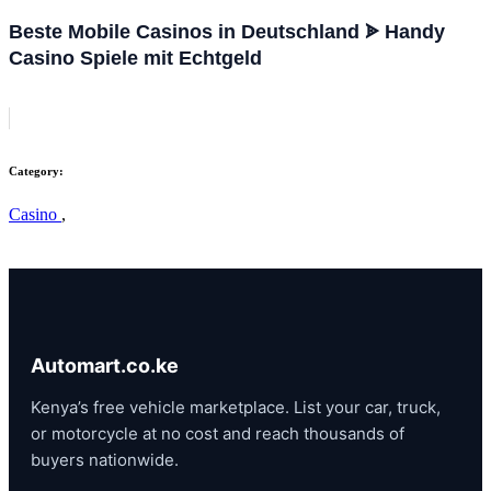
Beste Mobile Casinos in Deutschland ᗎ Handy
Casino Spiele mit Echtgeld
Category:
Casino
,
Automart.co.ke
Kenya’s free vehicle marketplace. List your car, truck,
or motorcycle at no cost and reach thousands of
buyers nationwide.