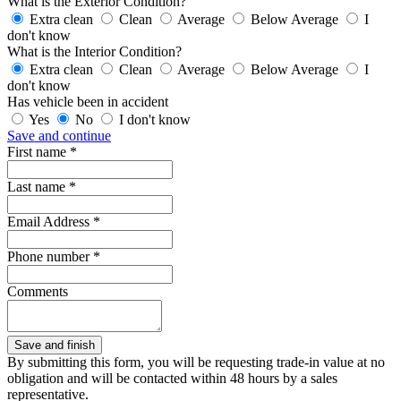
What is the Exterior Condition?
Extra clean
Clean
Average
Below Average
I
don't know
What is the Interior Condition?
Extra clean
Clean
Average
Below Average
I
don't know
Has vehicle been in accident
Yes
No
I don't know
Save and continue
First name *
Last name *
Email Address *
Phone number *
Comments
By submitting this form, you will be requesting trade-in value at no
obligation and will be contacted within 48 hours by a sales
representative.