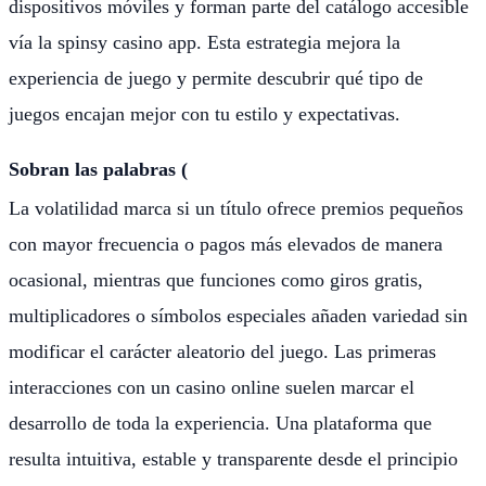
dispositivos móviles y forman parte del catálogo accesible
vía la spinsy casino app. Esta estrategia mejora la
experiencia de juego y permite descubrir qué tipo de
juegos encajan mejor con tu estilo y expectativas.
Sobran las palabras (
La volatilidad marca si un título ofrece premios pequeños
con mayor frecuencia o pagos más elevados de manera
ocasional, mientras que funciones como giros gratis,
multiplicadores o símbolos especiales añaden variedad sin
modificar el carácter aleatorio del juego. Las primeras
interacciones con un casino online suelen marcar el
desarrollo de toda la experiencia. Una plataforma que
resulta intuitiva, estable y transparente desde el principio