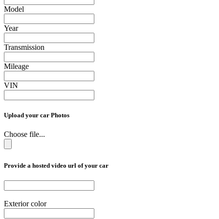
Model
Year
Transmission
Mileage
VIN
Upload your car Photos
Choose file...
Provide a hosted video url of your car
Exterior color