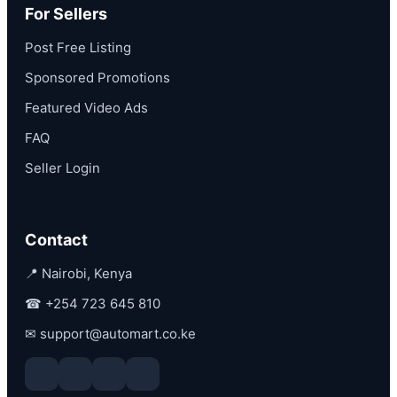
For Sellers
Post Free Listing
Sponsored Promotions
Featured Video Ads
FAQ
Seller Login
Contact
📍 Nairobi, Kenya
☎
+254 723 645 810
✉
support@automart.co.ke