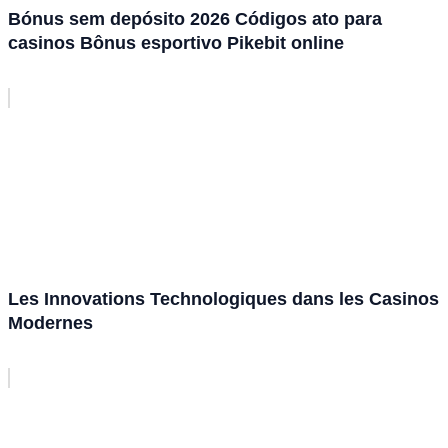
Bónus sem depósito 2026 Códigos ato para
casinos Bônus esportivo Pikebit online
Les Innovations Technologiques dans les Casinos
Modernes