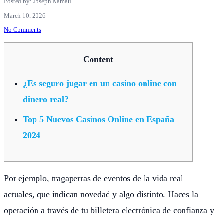
Posted by: Joseph Kamau
March 10, 2026
No Comments
Content
¿Es seguro jugar en un casino online con
dinero real?
Top 5 Nuevos Casinos Online en España
2024
Por ejemplo, tragaperras de eventos de la vida real
actuales, que indican novedad y algo distinto. Haces la
operación a través de tu billetera electrónica de confianza y