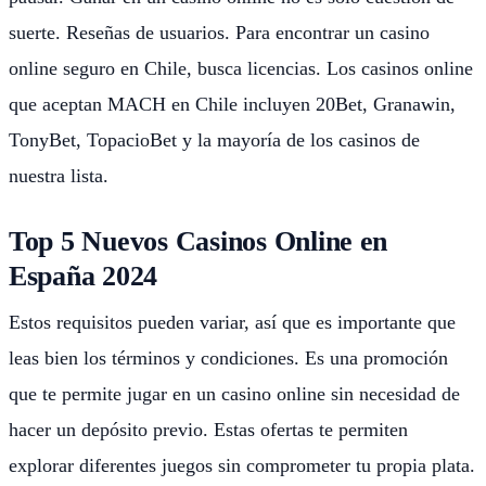
suerte. Reseñas de usuarios. Para encontrar un casino
online seguro en Chile, busca licencias. Los casinos online
que aceptan MACH en Chile incluyen 20Bet, Granawin,
TonyBet, TopacioBet y la mayoría de los casinos de
nuestra lista.
Top 5 Nuevos Casinos Online en
España 2024
Estos requisitos pueden variar, así que es importante que
leas bien los términos y condiciones. Es una promoción
que te permite jugar en un casino online sin necesidad de
hacer un depósito previo. Estas ofertas te permiten
explorar diferentes juegos sin comprometer tu propia plata.