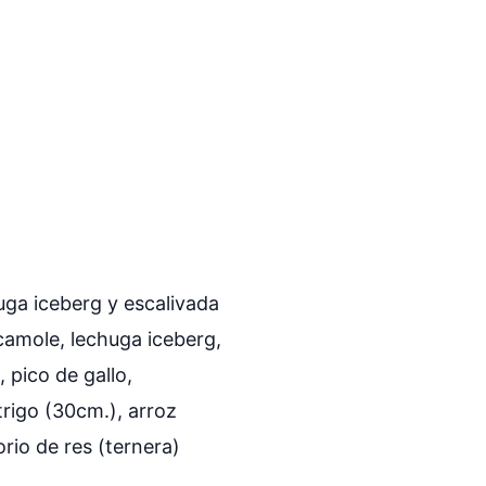
huga iceberg y escalivada
acamole, lechuga iceberg,
, pico de gallo,
trigo (30cm.), arroz
orio de res (ternera)