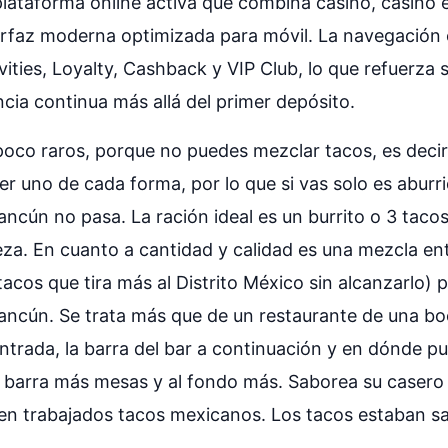
ataforma online activa que combina casino, casino e
erfaz moderna optimizada para móvil. La navegación e
vities, Loyalty, Cashback y VIP Club, lo que refuerza
cia continua más allá del primer depósito.
oco raros, porque no puedes mezclar tacos, es decir,
r uno de cada forma, por lo que si vas solo es aburr
ancún no pasa. La ración ideal es un burrito o 3 tac
a. En cuanto a cantidad y calidad es una mezcla entr
acos que tira más al Distrito México sin alcanzarlo) 
ancún. Se trata más que de un restaurante de una bo
ntrada, la barra del bar a continuación y en dónde p
la barra más mesas y al fondo más. Saborea su casero
bien trabajados tacos mexicanos. Los tacos estaban s