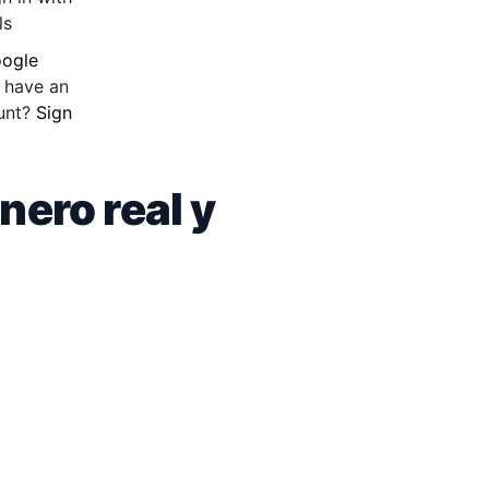
ls
ogle
 have an
unt?
Sign
ero real y