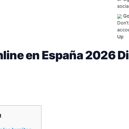
socia
Go
Don’t
acco
Up
line en España 2026 Din
t