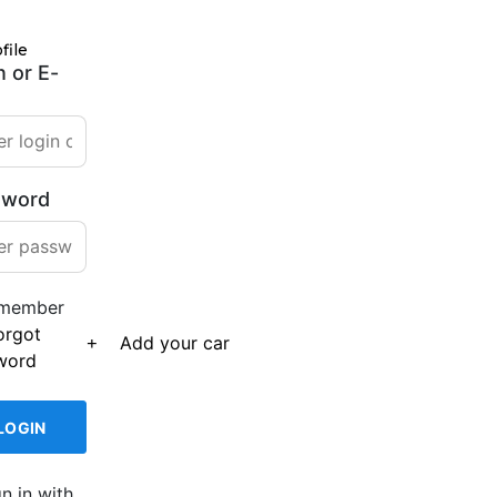
file
n or E-
sword
member
orgot
Add your car
word
gn in with