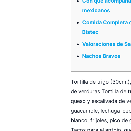
Con qué acompañar 
mexicanos
Comida Completa c
Bistec
Valoraciones de S
Nachos Bravos
Tortilla de trigo (30cm.)
de verduras Tortilla de t
queso y escalivada de ver
guacamole, lechuga icebe
blanco, frijoles, pico de
Tacos para el antojo, que