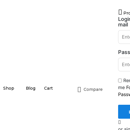
Pro
Logi
mail
Pas
Re
me
F
Shop
Blog
Cart
Compare
Pass
or si