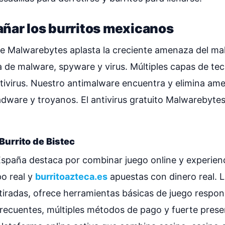
ñar los burritos mexicanos
e Malwarebytes aplasta la creciente amenaza del mal
a de malware, spyware y virus. Múltiples capas de te
antivirus. Nuestro antimalware encuentra y elimina am
ware y troyanos. El antivirus gratuito Malwarebytes
urrito de Bistec
España destaca por combinar juego online y experienc
po real y
burritoazteca.es
apuestas con dinero real. L
etiradas, ofrece herramientas básicas de juego respon
ecuentes, múltiples métodos de pago y fuerte presen