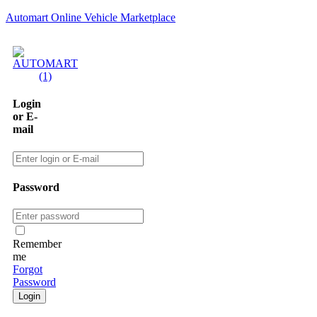
Automart Online Vehicle Marketplace
Login
or E-
mail
Password
Remember
me
Forgot
Password