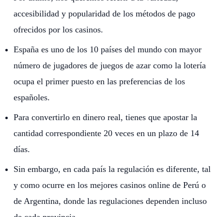
accesibilidad y popularidad de los métodos de pago
ofrecidos por los casinos.
España es uno de los 10 países del mundo con mayor
número de jugadores de juegos de azar como la lotería
ocupa el primer puesto en las preferencias de los
españoles.
Para convertirlo en dinero real, tienes que apostar la
cantidad correspondiente 20 veces en un plazo de 14
días.
Sin embargo, en cada país la regulación es diferente, tal
y como ocurre en los mejores casinos online de Perú o
de Argentina, donde las regulaciones dependen incluso