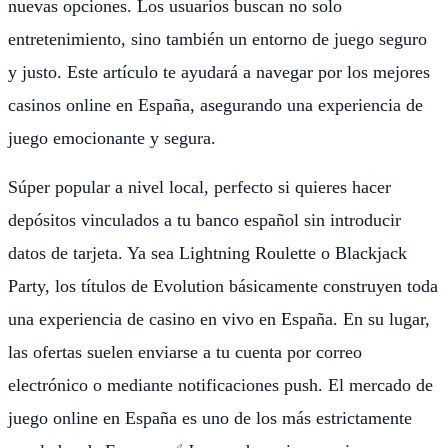
nuevas opciones. Los usuarios buscan no solo
entretenimiento, sino también un entorno de juego seguro
y justo. Este artículo te ayudará a navegar por los mejores
casinos online en España, asegurando una experiencia de
juego emocionante y segura.
Súper popular a nivel local, perfecto si quieres hacer
depósitos vinculados a tu banco español sin introducir
datos de tarjeta. Ya sea Lightning Roulette o Blackjack
Party, los títulos de Evolution básicamente construyen toda
una experiencia de casino en vivo en España. En su lugar,
las ofertas suelen enviarse a tu cuenta por correo
electrónico o mediante notificaciones push. El mercado de
juego online en España es uno de los más estrictamente