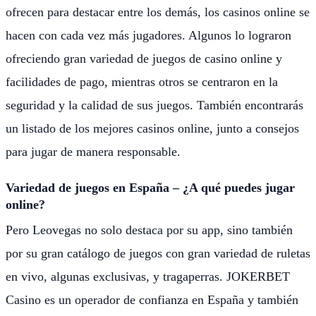
ofrecen para destacar entre los demás, los casinos online se
hacen con cada vez más jugadores. Algunos lo lograron
ofreciendo gran variedad de juegos de casino online y
facilidades de pago, mientras otros se centraron en la
seguridad y la calidad de sus juegos. También encontrarás
un listado de los mejores casinos online, junto a consejos
para jugar de manera responsable.
Variedad de juegos en España – ¿A qué puedes jugar
online?
Pero Leovegas no solo destaca por su app, sino también
por su gran catálogo de juegos con gran variedad de ruletas
en vivo, algunas exclusivas, y tragaperras. JOKERBET
Casino es un operador de confianza en España y también