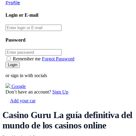
Profile
Login or E-mail
Password
Remember me
Forgot Password
or sign in with socials
Google
Don’t have an account?
Sign Up
Add your car
Casino Guru La guía definitiva del
mundo de los casinos online