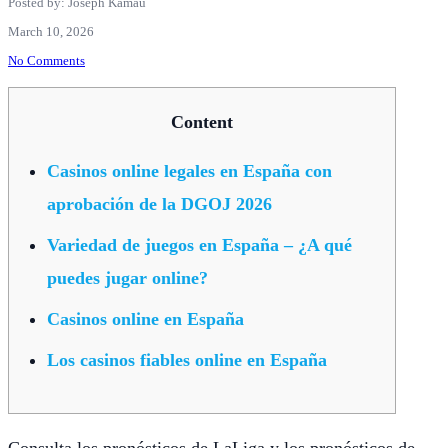
Posted by: Joseph Kamau
March 10, 2026
No Comments
Content
Casinos online legales en España con
aprobación de la DGOJ 2026
Variedad de juegos en España – ¿A qué
puedes jugar online?
Casinos online en España
Los casinos fiables online en España