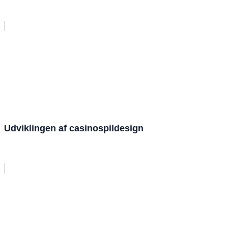
Udviklingen af ​​casinospildesign