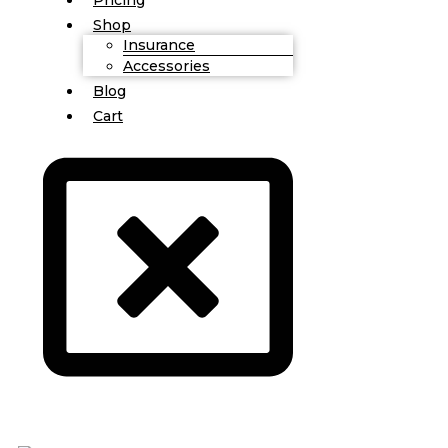
Shop
Insurance
Accessories
Blog
Cart