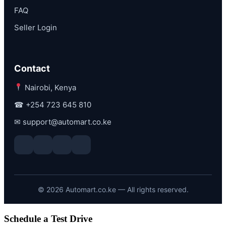
FAQ
Seller Login
Contact
Nairobi, Kenya
☎
+254 723 645 810
✉
support@automart.co.ke
©
2026
Automart.co.ke — All rights reserved.
Schedule a Test Drive