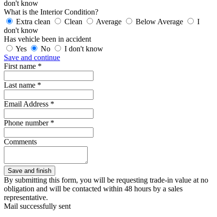
don't know
What is the Interior Condition?
Extra clean
Clean
Average
Below Average
I
don't know
Has vehicle been in accident
Yes
No
I don't know
Save and continue
First name *
Last name *
Email Address *
Phone number *
Comments
By submitting this form, you will be requesting trade-in value at no
obligation and will be contacted within 48 hours by a sales
representative.
Mail successfully sent