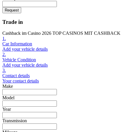
Request
Trade in
Cashback im Casino 2026 TOP CASINOS MIT CASHBACK
1.
Car Information
Add your vehicle details
2.
Vehicle Condition
Add your vehicle details
3.
Contact details
Your contact details
Make
Model
Year
Transmission