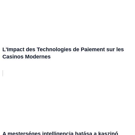
L'Impact des Technologies de Paiement sur les
Casinos Modernes
A mesterséges intelligencia hatása a kaszinó