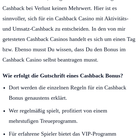
Cashback bei Verlust keinen Mehrwert. Hier ist es
sinnvoller, sich für ein Cashback Casino mit Aktivitäts-
und Umsatz-Cashback zu entscheiden. In den von mir
getesteten Cashback Casinos handelt es sich um einen Tag
bzw. Ebenso musst Du wissen, dass Du den Bonus im
Cashback Casino selbst beantragen musst.
Wie erfolgt die Gutschrift eines Cashback Bonus?
Dort werden die einzelnen Regeln für ein Cashback
Bonus genaustens erklärt.
Wer regelmäßig spielt, profitiert von einem
mehrstufigen Treueprogramm.
Für erfahrene Spieler bietet das VIP-Programm