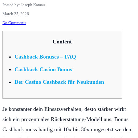
Posted by: Joseph Kamau
March 25, 2026
No Comments
Content
Cashback Bonuses – FAQ
Cashback Casino Bonus
Der Casino Cashback für Neukunden
Je konstanter dein Einsatzverhalten, desto stärker wirkt
sich ein prozentuales Rückerstattung-Modell aus. Bonus
Cashback muss häufig mit 10x bis 30x umgesetzt werden,