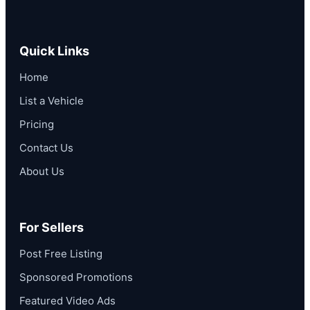
Quick Links
Home
List a Vehicle
Pricing
Contact Us
About Us
For Sellers
Post Free Listing
Sponsored Promotions
Featured Video Ads