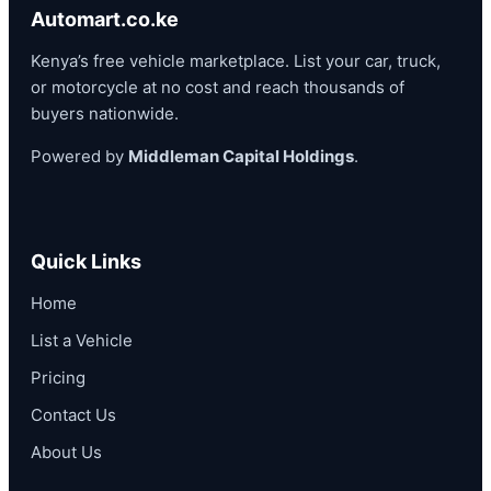
Automart.co.ke
Kenya’s free vehicle marketplace. List your car, truck,
or motorcycle at no cost and reach thousands of
buyers nationwide.
Powered by
Middleman Capital Holdings
.
Quick Links
Home
List a Vehicle
Pricing
Contact Us
About Us