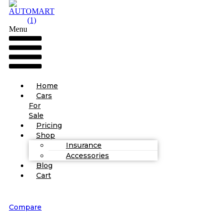
Menu
Home
Cars
For
Sale
Pricing
Shop
Insurance
Accessories
Blog
Cart
Compare