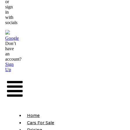
or
sign
in
with
socials
Google
Don’t
have
an
account?
Sign
Up
Home
Cars For Sale
Pricing