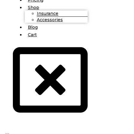
Shop
Insurance
Accessories
Blog
Cart