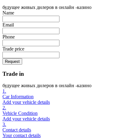
будущее живых дилеров в онлайн -казино
Name
Email
Phone
Trade price
Request
Trade in
будущее живых дилеров в онлайн -казино
1.
Car Information
Add your vehicle details
2.
Vehicle Condition
Add your vehicle details
3.
Contact details
Your contact details