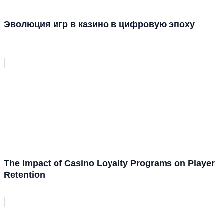
Эволюция игр в казино в цифровую эпоху
The Impact of Casino Loyalty Programs on Player
Retention