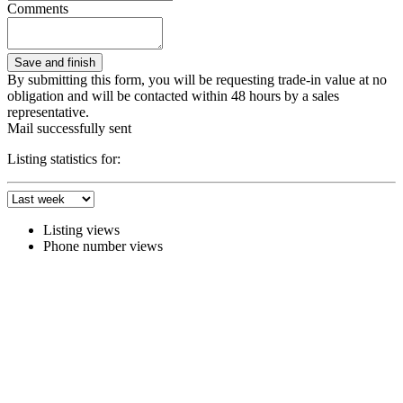
Comments
By submitting this form, you will be requesting trade-in value at no
obligation and will be contacted within 48 hours by a sales
representative.
Mail successfully sent
Listing statistics for:
Listing views
Phone number views