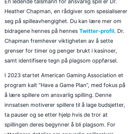
En ledende talsmann for ansvarlig spill er Dr.
Heather Chapman, en rådgiver som spesialiserer
seg på spilleavhengighet. Du kan lære mer om
bidragene hennes på hennes
Twitter-profil
. Dr.
Chapman fremhever viktigheten av å sette
grenser for timer og penger brukt i kasinoer,
samt identifisere tegn på plagsom oppførsel.
I 2023 startet American Gaming Association et
program kalt “Have a Game Plan”, med fokus på
å lære spillere om ansvarlig spilling. Denne
innsatsen motiverer spillere til å lage budsjetter,
ta pauser og se etter hjelp hvis de tror at
spillingen deres begynner å bli plagsom. For