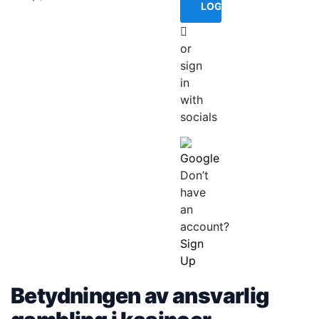
or
sign
in
with
socials
Google
Don’t
have
an
account?
Sign
Up
Betydningen av ansvarlig