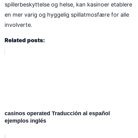
spillerbeskyttelse og helse, kan kasinoer etablere
en mer varig og hyggelig spillatmosfære for alle
involverte.
Related posts:
casinos operated Traducción al español
ejemplos inglés