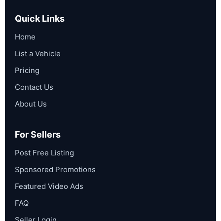
Quick Links
Home
List a Vehicle
Pricing
Contact Us
About Us
For Sellers
Post Free Listing
Sponsored Promotions
Featured Video Ads
FAQ
Seller Login