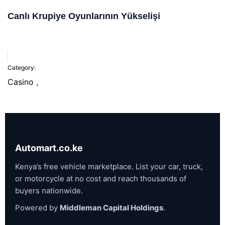
Canlı Krupiye Oyunlarının Yükselişi
Category:
Casino
,
Automart.co.ke
Kenya’s free vehicle marketplace. List your car, truck,
or motorcycle at no cost and reach thousands of
buyers nationwide.
Powered by
Middleman Capital Holdings
.