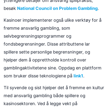
ytterligere detaljer om ansvarlig spillpraksis,
besøk
National Council on Problem Gambling
.
Kasinoer implementerer også ulike verktøy for å
fremme ansvarlig gambling, som
selvbegrensningsprogrammer og
fondsbegrensninger. Disse attributtene lar
spillere sette personlige begrensninger, og
hjelper dem å opprettholde kontroll over
gamblingaktivitetene sine. Oppdag en plattform
som bruker disse teknologiene på
link1
.
Til syvende og sist hjelper det å fremme en kultur
med ansvarlig gambling både spillere og
kasinosektoren. Ved å legge vekt på