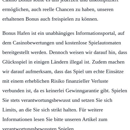
ermöglichen, auch reelle Chancen zu haben, unseren
erhaltenen Bonus auch freispielen zu können.
Bonus Hafen ist ein unabhängiges Informationsportal, auf
dem Casinobewertungen und kostenlose Spielautomaten
bereitgestellt werden. Dennoch weisen wir darauf hin, dass
Glücksspiel in einigen Ländern illegal ist. Zudem machen
wir darauf aufmerksam, dass das Spiel um echte Einsätze
mit einem erheblichen Risiko finanzieller Verluste
verbunden ist, da es keinerlei Gewinngarantie gibt. Spielen
Sie stets verantwortungsbewusst und setzen Sie sich
Limits, an die Sie sich strikt halten. Für weitere
Informationen lesen Sie bitte unseren Artikel zum
verantwortungsbewussten Spielen.