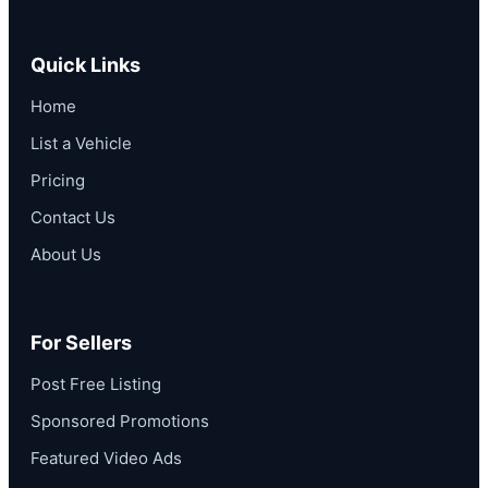
Quick Links
Home
List a Vehicle
Pricing
Contact Us
About Us
For Sellers
Post Free Listing
Sponsored Promotions
Featured Video Ads