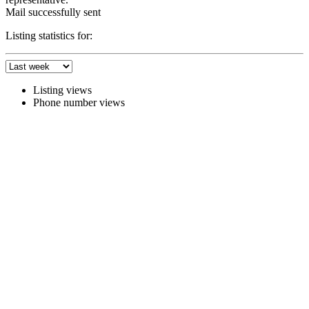
Mail successfully sent
Listing statistics for:
Listing views
Phone number views