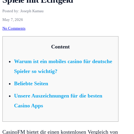
Posted by: Joseph Kamau
May 7, 2026
No Comments
Content
Warum ist ein mobiles сasino für deutsche
Spieler so wichtig?
Beliebte Seiten
Unsere Auszeichnungen für die besten
Casino Apps
CasinoFM bietet dir einen kostenlosen Vergleich von