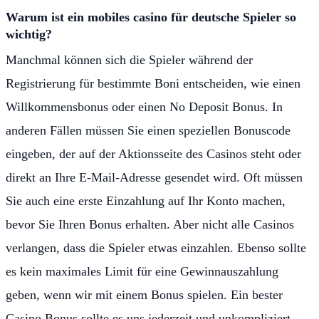
Warum ist ein mobiles сasino für deutsche Spieler so
wichtig?
Manchmal können sich die Spieler während der
Registrierung für bestimmte Boni entscheiden, wie einen
Willkommensbonus oder einen No Deposit Bonus. In
anderen Fällen müssen Sie einen speziellen Bonuscode
eingeben, der auf der Aktionsseite des Casinos steht oder
direkt an Ihre E-Mail-Adresse gesendet wird. Oft müssen
Sie auch eine erste Einzahlung auf Ihr Konto machen,
bevor Sie Ihren Bonus erhalten. Aber nicht alle Casinos
verlangen, dass die Spieler etwas einzahlen. Ebenso sollte
es kein maximales Limit für eine Gewinnauszahlung
geben, wenn wir mit einem Bonus spielen. Ein bester
Casino Bonus sollte es uns jederzeit und unkompliziert