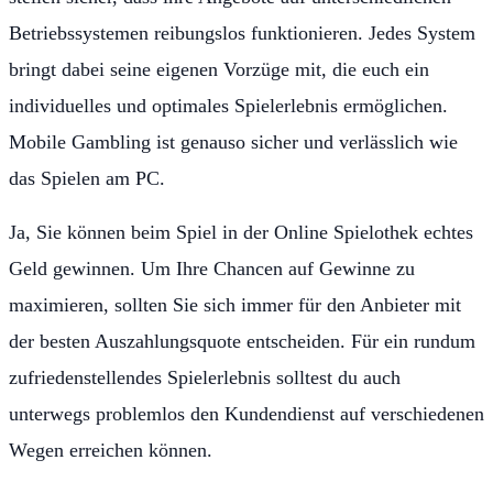
Betriebssystemen reibungslos funktionieren. Jedes System
bringt dabei seine eigenen Vorzüge mit, die euch ein
individuelles und optimales Spielerlebnis ermöglichen.
Mobile Gambling ist genauso sicher und verlässlich wie
das Spielen am PC.
Ja, Sie können beim Spiel in der Online Spielothek echtes
Geld gewinnen. Um Ihre Chancen auf Gewinne zu
maximieren, sollten Sie sich immer für den Anbieter mit
der besten Auszahlungsquote entscheiden. Für ein rundum
zufriedenstellendes Spielerlebnis solltest du auch
unterwegs problemlos den Kundendienst auf verschiedenen
Wegen erreichen können.