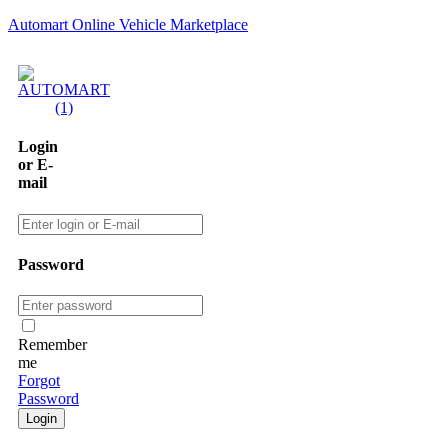
Automart Online Vehicle Marketplace
Login
or E-
mail
Password
Remember
me
Forgot
Password