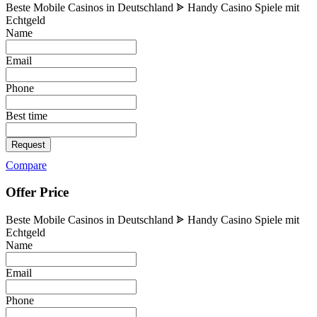
Beste Mobile Casinos in Deutschland ᗎ Handy Casino Spiele mit
Echtgeld
Name
Email
Phone
Best time
Request
Compare
Offer Price
Beste Mobile Casinos in Deutschland ᗎ Handy Casino Spiele mit
Echtgeld
Name
Email
Phone