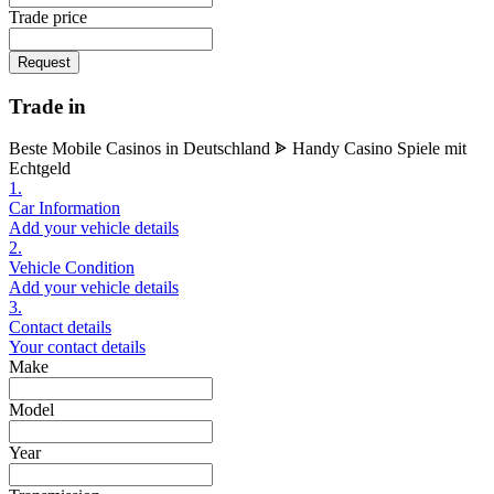
Trade price
Request
Trade in
Beste Mobile Casinos in Deutschland ᗎ Handy Casino Spiele mit
Echtgeld
1.
Car Information
Add your vehicle details
2.
Vehicle Condition
Add your vehicle details
3.
Contact details
Your contact details
Make
Model
Year