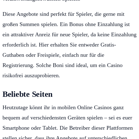
Diese Angebote sind perfekt für Spieler, die gerne mit
großen Summen spielen. Ein Bonus ohne Einzahlung ist
ein attraktiver Anreiz für neue Spieler, da keine Einzahlung
erforderlich ist. Hier erhalten Sie entweder Gratis-
Guthaben oder Freispiele, einfach nur für die
Registrierung. Solche Boni sind ideal, um ein Casino
risikofrei auszuprobieren.
Beliebte Seiten
Heutzutage könnt ihr in mobilen Online Casinos ganz
bequem auf verschiedensten Geräten spielen – sei es euer
Smartphone oder Tablet. Die Betreiber dieser Plattformen
stellen sicher, dass ihre Angebote auf unterschiedlichen