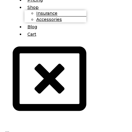
Shop
Insurance
Accessories
Blog
Cart